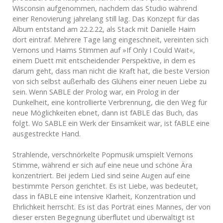
Wisconsin aufgenommen, nachdem das Studio während
einer Renovierung jahrelang still lag. Das Konzept für das
Album entstand am 22.2.22, als Stack mit Danielle Haim
dort eintraf. Mehrere Tage lang eingeschneit, vereinten sich
Vernons und Haims Stimmen auf »If Only I Could Wait«,
einem Duett mit entscheidender Perspektive, in dem es
darum geht, dass man nicht die Kraft hat, die beste Version
von sich selbst außerhalb des Glühens einer neuen Liebe zu
sein. Wenn SABLE der Prolog war, ein Prolog in der
Dunkelheit, eine kontrollierte Verbrennung, die den Weg für
neue Möglichkeiten ebnet, dann ist fABLE das Buch, das
folgt. Wo SABLE ein Werk der Einsamkeit war, ist fABLE eine
ausgestreckte Hand.
Strahlende, verschnörkelte Popmusik umspielt Vernons
Stimme, während er sich auf eine neue und schöne Ära
konzentriert. Bei jedem Lied sind seine Augen auf eine
bestimmte Person gerichtet. Es ist Liebe, was bedeutet,
dass in fABLE eine intensive Klarheit, Konzentration und
Ehrlichkeit herrscht. Es ist das Porträt eines Mannes, der von
dieser ersten Begegnung überflutet und überwältigt ist