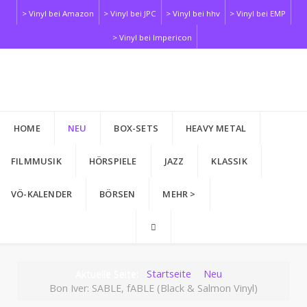
> Vinyl bei Amazon
> Vinyl bei JPC
> Vinyl bei hhv
> Vinyl bei EMP
> Vinyl bei Impericon
HOME
NEU
BOX-SETS
HEAVY METAL
FILMMUSIK
HÖRSPIELE
JAZZ
KLASSIK
VÖ-KALENDER
BÖRSEN
MEHR >
Aktuelle Seite:
Startseite
Neu
Bon Iver: SABLE, fABLE (Black & Salmon Vinyl)