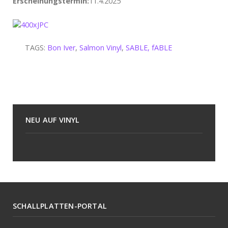
Erscheinungstermin:
11.4.2025
TAGS:
Bon Iver
,
Salmon Vinyl
,
SABLE, fABLE
NEU AUF VINYL
SCHALLPLATTEN-PORTAL