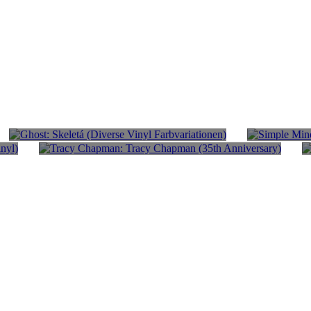
Ghost: Skeletá (Diverse Vinyl
Simple Min
Farbvariationen)
Clear Viny
n
Tracy Chapman: Tracy Chapman (35th
Anniversary)