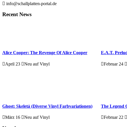
info@schallplatten-portal.de
Recent News
Alice Cooper: The Revenge Of Alice Cooper
E.A.T. Prelud
April 23
Neu auf Vinyl
Februar 24
Ghost: Skeletá (Diverse Vinyl Farbvariationen)
The Legend O
März 16
Neu auf Vinyl
Februar 22