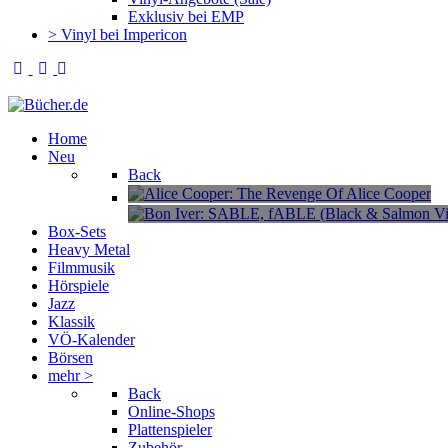
Exklusiv bei EMP
> Vinyl bei Impericon
Home
Alice Cooper: The Revenge Of Alice
Neu
Cooper
Back
Bon Iver: SABLE, fABLE (Black & Salmo
Vinyl)
Box-Sets
Heavy Metal
Filmmusik
Hörspiele
Jazz
Klassik
VÖ-Kalender
Börsen
mehr >
Back
Online-Shops
Plattenspieler
Zubehör