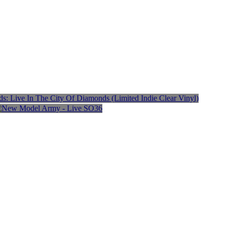
ds: Live In The City Of Diamonds (Limited Indie
l)
New Model Army - Live
SO36