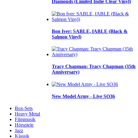
Diamonds (Limited Indie Clear Vinyl)
Bon Iver: SABLE, fABLE (Black &
Salmon Vinyl)
Tracy Chapman: Tracy Chapman (35th
Anniversary)
New Model Army - Live SO36
Box-Sets
Heavy Metal
Filmmusik
Hörspiele
Jazz
Klassik