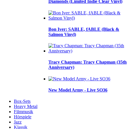
Diamonds (Limited Indie Clear Vinyl)
Bon Iver: SABLE, fABLE (Black &
Salmon Vinyl)
Tracy Chapman: Tracy Chapman (35th
Anniversary)
New Model Army - Live SO36
Box-Sets
Heavy Metal
Filmmusik
Hörspiele
Jazz
Klassik