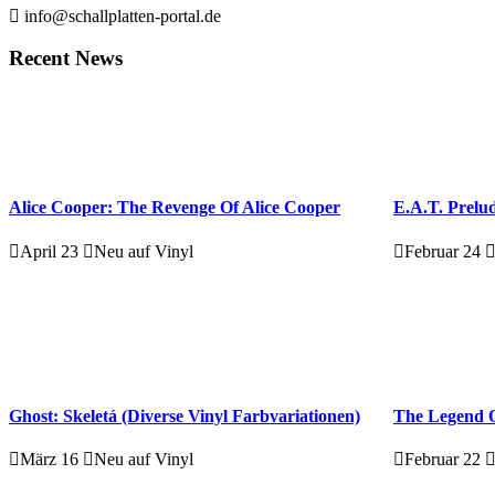
info@schallplatten-portal.de
Recent News
Alice Cooper: The Revenge Of Alice Cooper
E.A.T. Prelud
April 23
Neu auf Vinyl
Februar 24
Ghost: Skeletá (Diverse Vinyl Farbvariationen)
The Legend O
März 16
Neu auf Vinyl
Februar 22