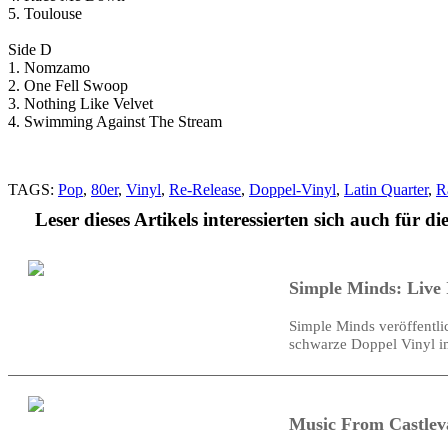
5. Toulouse
Side D
1. Nomzamo
2. One Fell Swoop
3. Nothing Like Velvet
4. Swimming Against The Stream
TAGS:
Pop
,
80er
,
Vinyl
,
Re-Release
,
Doppel-Vinyl
,
Latin Quarter
,
R
Leser dieses Artikels interessierten sich auch für di
Simple Minds: Live 
Simple Minds veröffentl
schwarze Doppel Vinyl i
Music From Castleva