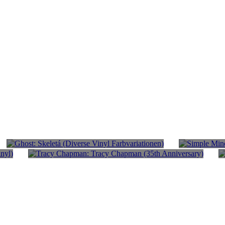
Ghost: Skeletá (Diverse Vinyl
Simple Min
Farbvariationen)
Clear Viny
n
Tracy Chapman: Tracy Chapman (35th
Anniversary)