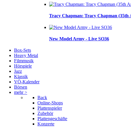
Tracy Chapman: Tracy Chapman (35th A
New Model Army - Live SO36
Box-Sets
Heavy Metal
Filmmusik
Hörspiele
Jazz
Klassik
VÖ-Kalender
Börsen
mehr >
Back
Online-Shops
Plattenspieler
Zubehör
Plattengeschäfte
Konzerte