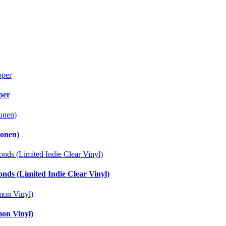
per
ionen)
nds (Limited Indie Clear Vinyl)
on Vinyl)