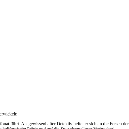
erwickelt:
onat führt. Als gewissenhafter Detektiv heftet er sich an die Fersen der
 kalifornische Prärie und auf die Spur skrupelloser Verbrecher!